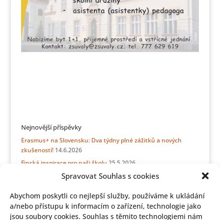
Nejnovější příspěvky
Erasmus+ na Slovensku: Dva týdny plné zážitků a nových
zkušeností!
14.6.2026
Finská inspirace pro naši školu
25.5.2026
Spravovat Souhlas s cookies
Erasmus přátelství bez hranic: týden se sicilskými kamarády
21.5.2026
Abychom poskytli co nejlepší služby, používáme k ukládání
ERASMUS + Stínování v Německu
15.5.2026
a/nebo přístupu k informacím o zařízení, technologie jako
Informace z jídelny pro rodiče budoucích prvňáčků
11.5.2026
jsou soubory cookies. Souhlas s těmito technologiemi nám