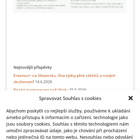
Nejnovější příspěvky
Erasmus+ na Slovensku: Dva týdny plné zážitků a nových
zkušeností!
14.6.2026
Finská inspirace pro naši školu
25.5.2026
Spravovat Souhlas s cookies
Erasmus přátelství bez hranic: týden se sicilskými kamarády
21.5.2026
Abychom poskytli co nejlepší služby, používáme k ukládání
ERASMUS + Stínování v Německu
15.5.2026
a/nebo přístupu k informacím o zařízení, technologie jako
Informace z jídelny pro rodiče budoucích prvňáčků
11.5.2026
jsou soubory cookies. Souhlas s těmito technologiemi nám
Z Haapavesi do Úval: Erasmus+ spojil školy i srdce
28.4.2026
umožní zpracovávat údaje, jako je chování při procházení
nebo jedinečná ID na tomto webu. Nesouhlas nebo odvolání
Aprílový slavíček
27.4.2026