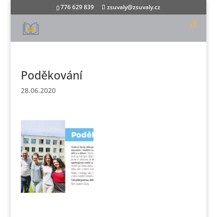
776 629 839
zsuvaly@zsuvaly.cz
Poděkování
28.06.2020