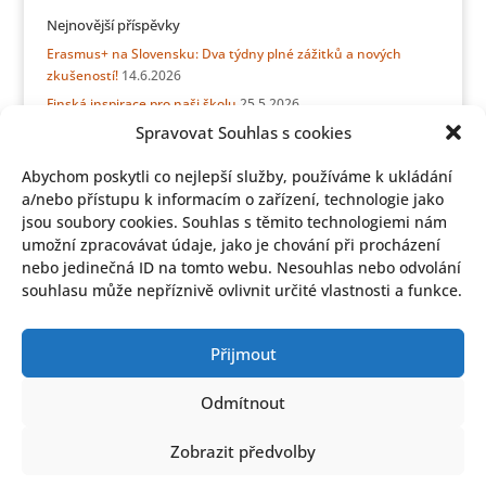
Nejnovější příspěvky
Erasmus+ na Slovensku: Dva týdny plné zážitků a nových
zkušeností!
14.6.2026
Finská inspirace pro naši školu
25.5.2026
Spravovat Souhlas s cookies
Erasmus přátelství bez hranic: týden se sicilskými kamarády
21.5.2026
Abychom poskytli co nejlepší služby, používáme k ukládání
ERASMUS + Stínování v Německu
15.5.2026
a/nebo přístupu k informacím o zařízení, technologie jako
Informace z jídelny pro rodiče budoucích prvňáčků
11.5.2026
jsou soubory cookies. Souhlas s těmito technologiemi nám
Z Haapavesi do Úval: Erasmus+ spojil školy i srdce
28.4.2026
umožní zpracovávat údaje, jako je chování při procházení
nebo jedinečná ID na tomto webu. Nesouhlas nebo odvolání
Aprílový slavíček
27.4.2026
souhlasu může nepříznivě ovlivnit určité vlastnosti a funkce.
Góly umíme! Naši žáci míří do republikového finále
21.4.2026
…aktuálně hledáme kolegy na tyto pozice:
31.3.2026
Dotazníkové šetření školní jídelny
27.3.2026
Přijmout
Odmítnout
Zobrazit předvolby
Jídelna
Kontakt
Třídy
Zásady ochrany osobních údajů